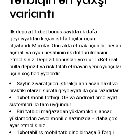
variantı
İlk depozit 1xbet bonus saytda ilk dəfə
qeydiyyatdan keçən istifadəçilər üçün
əlçatandırMərclər. Onu əldə etmək üçün bir hesab
açmalı və oyun hesabının ilk doldurulmasını
etməlisiniz. Depozit bonusları yoxdur 1xBet real
pulla depozit və risk tələb etməyən yeni oyunçular
üçün xoş hədiyyələrdir.
Saytın ziyarətçiləri iştirakçıların asan daxil və
praktiki olaraq sürətli qeydiyyatı ilə çox razıdırlar.
1xbet mobil tətbiqi iOS və Android əməliyyat
sistemləri ilə tam uyğundur.
Biri tətbiqi mağazadan yükləməkdir, ancaq
yükləmədən əvvəl mobil cihazınızda – daha çox
ayar etməlisiniz.
1xbetabilirs mobil tətbiqinə birbaşa 3 fərqli