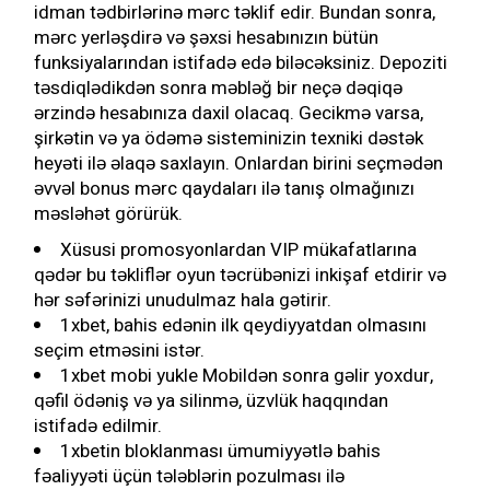
idman tədbirlərinə mərc təklif edir. Bundan sonra,
mərc yerləşdirə və şəxsi hesabınızın bütün
funksiyalarından istifadə edə biləcəksiniz. Depoziti
təsdiqlədikdən sonra məbləğ bir neçə dəqiqə
ərzində hesabınıza daxil olacaq. Gecikmə varsa,
şirkətin və ya ödəmə sisteminizin texniki dəstək
heyəti ilə əlaqə saxlayın. Onlardan birini seçmədən
əvvəl bonus mərc qaydaları ilə tanış olmağınızı
məsləhət görürük.
Xüsusi promosyonlardan VIP mükafatlarına
qədər bu təkliflər oyun təcrübənizi inkişaf etdirir və
hər səfərinizi unudulmaz hala gətirir.
1xbet, bahis edənin ilk qeydiyyatdan olmasını
seçim etməsini istər.
1xbet mobi yukle Mobildən sonra gəlir yoxdur,
qəfil ödəniş və ya silinmə, üzvlük haqqından
istifadə edilmir.
1xbetin bloklanması ümumiyyətlə bahis
fəaliyyəti üçün tələblərin pozulması ilə