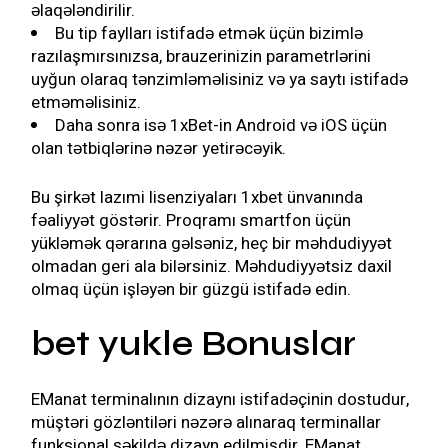
əlaqələndirilir.
Bu tip faylları istifadə etmək üçün bizimlə
razılaşmırsınızsa, brauzerinizin parametrlərini
uyğun olaraq tənzimləməlisiniz və ya saytı istifadə
etməməlisiniz.
Daha sonra isə 1xBet-in Android və iOS üçün
olan tətbiqlərinə nəzər yetirəcəyik.
Bu şirkət lazımi lisenziyaları 1xbet ünvanında
fəaliyyət göstərir. Proqramı smartfon üçün
yükləmək qərarına gəlsəniz, heç bir məhdudiyyət
olmadan geri ala bilərsiniz. Məhdudiyyətsiz daxil
olmaq üçün işləyən bir güzgü istifadə edin.
bet yukle Bonuslar
EManat terminalının dizaynı istifadəçinin dostudur,
müştəri gözləntiləri nəzərə alınaraq terminallar
funksional şəkildə dizayn edilmişdir. EManat