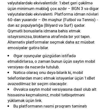
valyutalardakı ekvivalentidir. 1xbet geri çəkilmə
üçün minimum məbləğ çox azdır – BGN 3 və digər
valyutalardakı ekvivalenti. Platforma idman növləri
60-dan yuxarıdır – Ən məşhur (Futbol və Tennis) -
dən az populyarlığa (Bilyard və Surf) qədər.
Qiymətli bonuslarla idmana bahis etmək
istəyirsinizsə, bloklama ətrafında bir yol tapın.
Alternativ platformalar seçmək daha az müsbət
emosiyalar gətirə bilər.
Əgər oyunçular güzgüdən istifadə
etməlidirlərsə, o zaman bunun üçün saytın mobil
versiyası da nəzərdə tutulub.
Nəticə olaraq onu deyə bilərik ki, mobil
telefonlardan mərc etmək istəyənlər üçün 1xBet
əvəzedilməz bir seçim olacaqdır.
Əvvəlcə saytın mobil versiyasına daxil olub alt
hissəsinə keçməlisiniz, mobil tətbiqetməni
yükləmək üçün link.
Bu platformanın rəsmi proqram təminatı