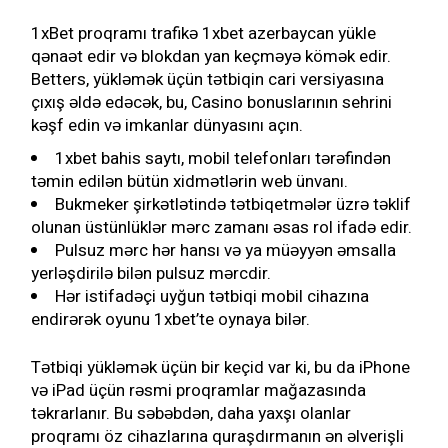
1xBet proqramı trafikə 1xbet azerbaycan yükle
qənaət edir və blokdan yan keçməyə kömək edir.
Betters, yükləmək üçün tətbiqin cari versiyasına
çıxış əldə edəcək, bu, Casino bonuslarının sehrini
kəşf edin və imkanlar dünyasını açın.
1xbet bahis saytı, mobil telefonları tərəfindən
təmin edilən bütün xidmətlərin web ünvanı.
Bukmeker şirkətlətində tətbiqetmələr üzrə təklif
olunan üstünlüklər mərc zamanı əsas rol ifadə edir.
Pulsuz mərc hər hansı və ya müəyyən əmsalla
yerləşdirilə bilən pulsuz mərcdir.
Hər istifadəçi uyğun tətbiqi mobil cihazına
endirərək oyunu 1xbet’te oynaya bilər.
Tətbiqi yükləmək üçün bir keçid var ki, bu da iPhone
və iPad üçün rəsmi proqramlar mağazasında
təkrarlanır. Bu səbəbdən, daha yaxşı olanlar
proqramı öz cihazlarına quraşdırmanın ən əlverişli