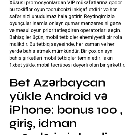
Xüsusi promosyonlardan VIP mükafatlarına qədər
bu təkliflər oyun təcrübənizi inkişaf etdirir və hər
səfərinizi unudulmaz hala gətirir. Reytinqimizlə
oyunçular inamla onlayn qumar mənzərəsini gəzə
və məsul oyun prioritetləşdirən operatorları seçin.
Bahisçilər üçün, mobil tətbiqlər əhəmiyyətli bir rola
malikdir. Bu tətbiq sayəsində, hər zaman və hər
yerdə bahis etmək mümkündür. Bir çox onlayn
bahis şirkətləri mobil tətbiqlər təmin edir, lakin
1xbet yüklə, mobil təcrübəsi dəyərli olan bir şirkəttir.
Bet Azərbaycan
yükle Android və
iPhone: bonus 100 ,
giriş, idman