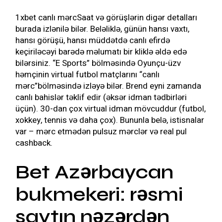
1xbet canlı mərcSaat və görüşlərin digər detalları
burada izlənilə bilər. Beləliklə, günün hansı vaxtı,
hansı görüşü, hansı müddətdə canlı efirdə
keçiriləcəyi barədə məlumatı bir kliklə əldə edə
bilərsiniz. “E Sports” bölməsində Oyunçu-üzv
həmçinin virtual futbol matçlarını “canlı
mərc”bölməsində izləyə bilər. Brend eyni zamanda
canlı bahislər təklif edir (əksər idman tədbirləri
üçün). 30-dan çox virtual idman mövcuddur (futbol,
​​xokkey, tennis və daha çox). Bununla belə, istisnalar
var – mərc etmədən pulsuz mərclər və real pul
cashback.
Bet Azərbaycan
bukmekeri: rəsmi
saytın nəzərdən