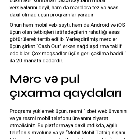
bukmeker kontorları təkcə saytların mobil
versiyalarını deyil, həm də mərclərə tez və asan
daxil olmaq üçün proqramlar yaradır.
Onun həm mobil veb-saytı, həm də Android və iOS
üçün olan tətbiqləri istifadəçilərin rahatlığı əsas
götürülərək tərtib edilib. Yerləşdirilmiş mərclər
üçün şirkət “Cash Out” erkən nağdlaşdırma təklif
edə bilər. Çox məqsədlər üçün geri çəkilmə həddi 1
ilə 20 manata qədərdir.
Mərc və pul
çıxarma qaydaları
Proqramı yükləmək üçün, rəsmi 1xbet web ünvanını
və ya rəsmi mobil telefonu ünvanını ziyarət
etməlisiniz. Bu platformaya daxil etdikdə, ağıllı
telefon simvoluna və ya “Mobil Mobil Tətbiq nişanı