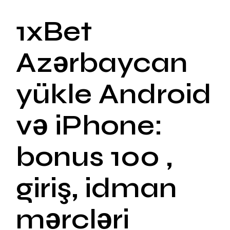
1xBet
Azərbaycan
yükle Android
və iPhone:
bonus 100 ,
giriş, idman
mərcləri