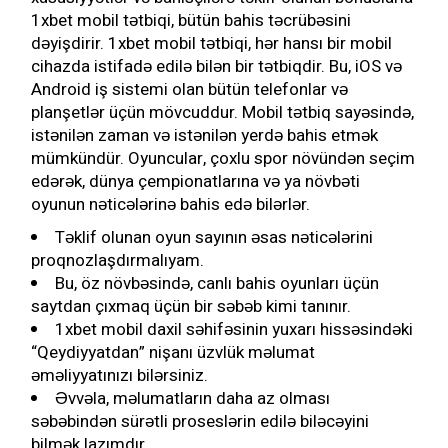
1xbet mobil tətbiqi, bütün bahis təcrübəsini
dəyişdirir. 1xbet mobil tətbiqi, hər hansı bir mobil
cihazda istifadə edilə bilən bir tətbiqdir. Bu, iOS və
Android iş sistemi olan bütün telefonlar və
planşetlər üçün mövcuddur. Mobil tətbiq sayəsində,
istənilən zaman və istənilən yerdə bahis etmək
mümkündür. Oyuncular, çoxlu spor növündən seçim
edərək, dünya çempionatlarına və ya növbəti
oyunun nəticələrinə bahis edə bilərlər.
Təklif olunan oyun sayının əsas nəticələrini
proqnozlaşdırmalıyam.
Bu, öz növbəsində, canlı bahis oyunları üçün
saytdan çıxmaq üçün bir səbəb kimi tanınır.
1xbet mobil daxil səhifəsinin yuxarı hissəsindəki
“Qeydiyyatdan” nişanı üzvlük məlumat
əməliyyatınızı bilərsiniz.
Əvvəla, məlumatların daha az olması
səbəbindən sürətli proseslərin edilə biləcəyini
bilmək lazımdır.