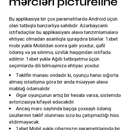
mərcləri pictureline
Bu applikasiya bir çox parametrlərdə Android üçün
olan tətbiqlə bənzərliyə sahibdir. Azərbaycanlı
istifadəçilər bu applikasiyanı əlavə tənzimləmələrə
ehtiyac olmadan asanlıqla quraşdıra bilərlər. 1xbet
mobi yukle Mobildən sonra gəlir yoxdur, qəfil
ödəniş və ya silinmə, üzvlük haqqından istifadə
edilmir. 1xbet yukle Ağıllı tətbiqetmə üçün
seçimlərdə dili bilməyinizə ehtiyac yoxdur.
Təklifin mənası ondadır ki, oyunçu hansı sığorta
almaq istədiyinə görə bir anda müəyyən əlavə
məbləğ ödəməlidir.
Əgər oyunçunun artıq bir hesabı varsa, sistemdə
avtorizasiya kifayət edəcəkdir.
Ancaq mərc saytında baçqa çoxsaylı ödəniş
üsullarının təklif olunması sizə bu çatışmazlığı hiss
etdirməyəcək.
1xbet Mobil yukle cihazınızın parametrlərində bir