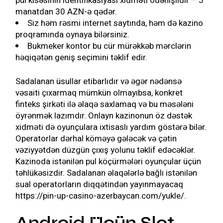
pul kisəsinin identifikasiyası xidməti ödənişlidir – 5
manatdan 30 AZN-ə qədər.
Siz həm rəsmi internet saytında, həm də kazino
proqramında oynaya bilərsiniz.
Bukmeker kontor bu cür mürəkkəb mərclərin
həqiqətən geniş seçimini təklif edir.
Sadalanan üsullar etibarlıdır və əgər nədənsə
vəsaiti çıxarmaq mümkün olmayıbsa, konkret
finteks şirkəti ilə əlaqə saxlamaq və bu məsələni
öyrənmək lazımdır. Onlayn kazinonun öz dəstək
xidməti də oyunçulara ixtisaslı yardım göstərə bilər.
Operatorlar dərhal köməyə gələcək və çətin
vəziyyətdən düzgün çıxış yolunu təklif edəcəklər.
Kazinoda istənilən pul köçürmələri oyunçular üçün
təhlükəsizdir. Sadalanan əlaqələrlə bağlı istənilən
sual operatorların diqqətindən yayınmayacaq
https://pin-up-casino-azerbaycan.com/yukle/
.