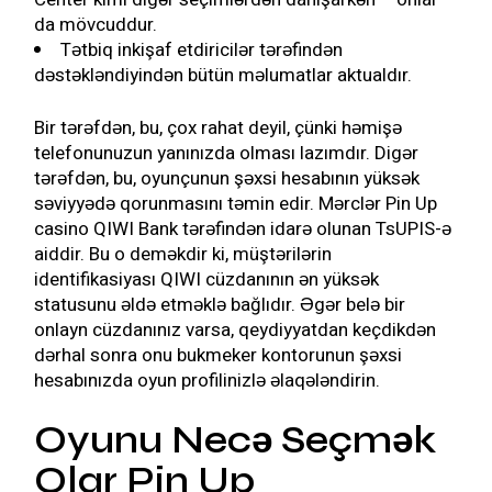
da mövcuddur.
Tətbiq inkişaf etdiricilər tərəfindən
dəstəkləndiyindən bütün məlumatlar aktualdır.
Bir tərəfdən, bu, çox rahat deyil, çünki həmişə
telefonunuzun yanınızda olması lazımdır. Digər
tərəfdən, bu, oyunçunun şəxsi hesabının yüksək
səviyyədə qorunmasını təmin edir. Mərclər Pin Up
casino QIWI Bank tərəfindən idarə olunan TsUPIS-ə
aiddir. Bu o deməkdir ki, müştərilərin
identifikasiyası QIWI cüzdanının ən yüksək
statusunu əldə etməklə bağlıdır. Əgər belə bir
onlayn cüzdanınız varsa, qeydiyyatdan keçdikdən
dərhal sonra onu bukmeker kontorunun şəxsi
hesabınızda oyun profilinizlə əlaqələndirin.
Oyunu Necə Seçmək
Olar Pin Up