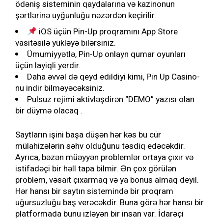
ödəniş sisteminin qaydalarına və kazinonun
şərtlərinə uyğunluğu nəzərdən keçirilir.
iOS üçün Pin-Up proqramını App Store
vasitəsilə yükləyə bilərsiniz.
Ümumiyyətlə, Pin-Up onlayn qumar oyunları
üçün layiqli yerdir.
Daha əvvəl də qeyd edildiyi kimi, Pin Up Casino-
nu indir bilməyəcəksiniz.
Pulsuz rejimi aktivləşdirən “DEMO” yazısı olan
bir düymə olacaq .
Saytların işini başa düşən hər kəs bu cür
mülahizələrin səhv olduğunu təsdiq edəcəkdir.
Ayrıca, bəzən müəyyən problemlər ortaya çıxır və
istifadəçi bir həll tapa bilmir. Ən çox görülən
problem, vəsait çıxarmaq və ya bonus almaq deyil.
Hər hansı bir saytın sistemində bir proqram
uğursuzluğu baş verəcəkdir. Buna görə hər hansı bir
platformada bunu izləyən bir insan var. İdarəçi