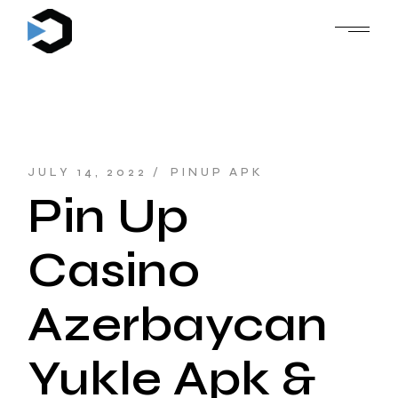
Skip
to
the
content
JULY 14, 2022
PINUP APK
Pin Up
Casino
Azerbaycan
Yukle Apk &