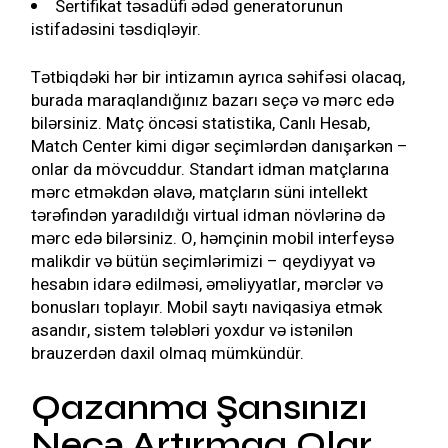
Sertifikat təsadüfi ədəd generatorunun
istifadəsini təsdiqləyir.
Tətbiqdəki hər bir intizamın ayrıca səhifəsi olacaq,
burada maraqlandığınız bazarı seçə və mərc edə
bilərsiniz. Matç öncəsi statistika, Canlı Hesab,
Match Center kimi digər seçimlərdən danışarkən –
onlar da mövcuddur. Standart idman matçlarına
mərc etməkdən əlavə, matçların süni intellekt
tərəfindən yaradıldığı virtual idman növlərinə də
mərc edə bilərsiniz. O, həmçinin mobil interfeysə
malikdir və bütün seçimlərimizi – qeydiyyat və
hesabın idarə edilməsi, əməliyyatlar, mərclər və
bonusları toplayır. Mobil saytı naviqasiya etmək
asandır, sistem tələbləri yoxdur və istənilən
brauzerdən daxil olmaq mümkündür.
Qazanma Şansınızı
Necə Artırmaq Olar