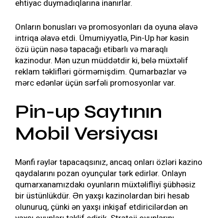
ehtiyac duymadıqlarına inanırlar.
Onların bonusları və promosyonları da oyuna əlavə
intriqa əlavə etdi. Ümumiyyətlə, Pin-Up hər kəsin
özü üçün nəsə tapacağı etibarlı və maraqlı
kazinodur. Mən uzun müddətdir ki, belə müxtəlif
reklam təklifləri görməmişdim. Qumarbazlar və
mərc edənlər üçün sərfəli promosyonlar var.
Pin-up Saytının
Mobil Versiyası
Mənfi rəylər tapacaqsınız, ancaq onları özləri kazino
qaydalarını pozan oyunçular tərk edirlər. Onlayn
qumarxanamızdakı oyunların müxtəlifliyi şübhəsiz
bir üstünlükdür. Ən yaxşı kazinolardan biri hesab
olunuruq, çünki ən yaxşı inkişaf etdiricilərdən ən