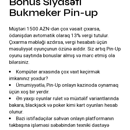
Bonus Siyasəti
Bukmeker Pin-up
Müştəri 1500 AZN-dən çox vəsait çıxarsa,
ödənişdən avtomatik olaraq 13% vergi tutulur.
Çıxarma məbləği azdırsa, vergi hesabatı üçün
məsuliyyət oyunçunun özünə aiddir. Siz artıq Pin-Up
oyunu saytında bonuslar almış və mərc etmiş ola
bilərsiniz.
Kompüter arxasında çox vaxt keçirmək
imkanınız yoxdur?
Ümumiyyətlə, Pin-Up onlayn kazinoda oynamaq
üçün xoş bir yerdir.
Ən yaxşı oyunlar rulet və müxtəlif variantlarında
bakara, blackjack və poker kimi kart oyunları hesab
olunur.
Bəzi istifadəçilər səhvən onlayn platformanın
təkbaşına işləməsi səbəbindən texniki dəstəyə