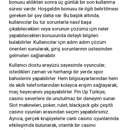
bonusu aldıktan sonra üç günlük bir son kullanma
süresi vardır. Hoşgeldin bonusu ile ilgili belirtilmesi
gereken bir şey daha var. Bu başlık altında,
kullanıcılar bu tür sorunlarla nasıl başa
çıkabilecekleri veya sorunun çözümü için neler
yapabilecekleri konusunda detaylı bilgileri
bulabilirler. Kullanıcılar için adım adım çözüm
önerileri sunularak, giriş sorunlarının üstesinden
gelmeleri sağlanabilir.
Kullanıcı dostu arayüzü sayesinde oyuncular,
istedikleri zaman ve herhangi bir yerde spor
bahislerini yapabilirler. Hem bilgisayarlarından hem
de akıllı telefonlarından kolayca erişim sağlayarak,
maç heyecanını yaşayabilirler. Pin Up Türkiye,
casino severlere de unutulmaz bir deneyim sunar.
Slot makineleri, poker, rulet, blackjack gibi çeşitli
casino oyunları arasından seçim yapabilirsiniz.
Ayrıca, gerçek krupiyelerle canlı casino oyunlarında
etkileşimde bulunarak, otantik bir casino