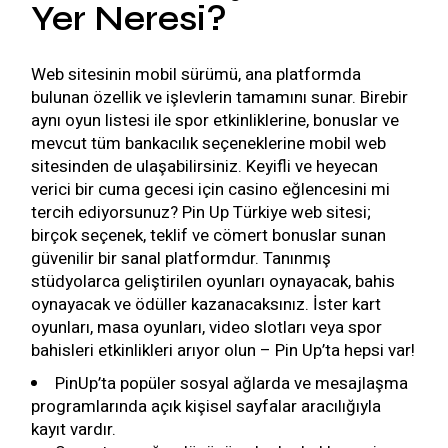
Yer Neresi?
Web sitesinin mobil sürümü, ana platformda
bulunan özellik ve işlevlerin tamamını sunar. Birebir
aynı oyun listesi ile spor etkinliklerine, bonuslar ve
mevcut tüm bankacılık seçeneklerine mobil web
sitesinden de ulaşabilirsiniz. Keyifli ve heyecan
verici bir cuma gecesi için casino eğlencesini mi
tercih ediyorsunuz? Pin Up Türkiye web sitesi;
birçok seçenek, teklif ve cömert bonuslar sunan
güvenilir bir sanal platformdur. Tanınmış
stüdyolarca geliştirilen oyunları oynayacak, bahis
oynayacak ve ödüller kazanacaksınız. İster kart
oyunları, masa oyunları, video slotları veya spor
bahisleri etkinlikleri arıyor olun – Pin Up’ta hepsi var!
PinUp’ta popüler sosyal ağlarda ve mesajlaşma
programlarında açık kişisel sayfalar aracılığıyla
kayıt vardır.