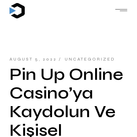
Skip
to
the
content
AUGUST 5, 2022
UNCATEGORIZED
Pin Up Online
Casino’ya
Kaydolun Ve
Kişisel