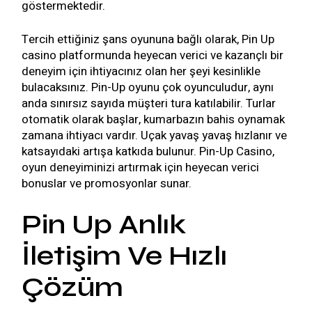
göstermektedir.
Tercih ettiğiniz şans oyununa bağlı olarak, Pin Up
casino platformunda heyecan verici ve kazançlı bir
deneyim için ihtiyacınız olan her şeyi kesinlikle
bulacaksınız. Pin-Up oyunu çok oyunculudur, aynı
anda sınırsız sayıda müşteri tura katılabilir. Turlar
otomatik olarak başlar, kumarbazın bahis oynamak
zamana ihtiyacı vardır. Uçak yavaş yavaş hızlanır ve
katsayıdaki artışa katkıda bulunur. Pin-Up Casino,
oyun deneyiminizi artırmak için heyecan verici
bonuslar ve promosyonlar sunar.
Pin Up Anlık
İletişim Ve Hızlı
Çözüm