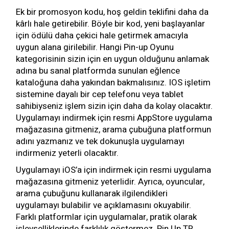
Ek bir promosyon kodu, hoş geldin teklifini daha da
kârlı hale getirebilir. Böyle bir kod, yeni başlayanlar
için ödülü daha çekici hale getirmek amacıyla
uygun alana girilebilir. Hangi Pin-up Oyunu
kategorisinin sizin için en uygun olduğunu anlamak
adına bu sanal platformda sunulan eğlence
kataloğuna daha yakından bakmalısınız. IOS işletim
sistemine dayalı bir cep telefonu veya tablet
sahibiyseniz işlem sizin için daha da kolay olacaktır.
Uygulamayı indirmek için resmi AppStore uygulama
mağazasına gitmeniz, arama çubuğuna platformun
adını yazmanız ve tek dokunuşla uygulamayı
indirmeniz yeterli olacaktır.
Uygulamayı iOS’a için indirmek için resmi uygulama
mağazasına gitmeniz yeterlidir. Ayrıca, oyuncular,
arama çubuğunu kullanarak ilgilendikleri
uygulamayı bulabilir ve açıklamasını okuyabilir.
Farklı platformlar için uygulamalar, pratik olarak
işlevselliklerinde farklılık göstermez. Pin Up TR