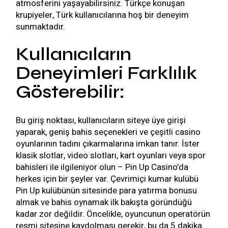
atmosferini yaşayabilirsiniz. Türkçe konuşan
krupiyeler, Türk kullanıcılarına hoş bir deneyim
sunmaktadır.
Kullanıcıların
Deneyimleri Farklılık
Gösterebilir:
Bu giriş noktası, kullanıcıların siteye üye girişi
yaparak, geniş bahis seçenekleri ve çeşitli casino
oyunlarının tadını çıkarmalarına imkan tanır. İster
klasik slotlar, video slotları, kart oyunları veya spor
bahisleri ile ilgileniyor olun – Pin Up Casino’da
herkes için bir şeyler var. Çevrimiçi kumar kulübü
Pin Up kulübünün sitesinde para yatırma bonusu
almak ve bahis oynamak ilk bakışta göründüğü
kadar zor değildir. Öncelikle, oyuncunun operatörün
resmi sitesine kaydolması gerekir, bu da 5 dakika