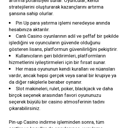
artırma potansiyeli sunar. Oyuncular, kendi
stratejilerini oluşturarak kazançlarını artırma
şansına sahip olurlar.
Pin Up para yatırma işlemi neredeyse anında
hesabınıza aktarılır.
Canlı Casino oyunlarının adil ve şeffaf bir şekilde
işlediğini ve oyuncuların güvende olduğunu
gösteren lisans, platformun güvenilirliğini pekiştirir.
Kullanıcıların geri bildirimleri, platformların
hizmetlerini iyileştirmeleri için bir fırsat sunar.
Her masa oyununun kendi kuralları ve nüansları
vardır, ancak hepsi gerçek veya sanal bir krupiye ya
da diğer rakiplerle beraber oynanır.
Slot makineleri, rulet, poker, blackjack ve daha
birçok seçenek arasından favori oyununuzu
seçerek büyülü bir casino atmosferinin tadını
çıkarabilirsiniz.
Pin-up Casino indirme işleminden sonra, tüm