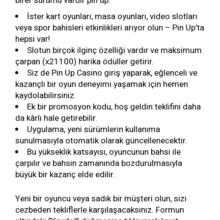
birer sürümü vardır
pin up
.
İster kart oyunları, masa oyunları, video slotları
veya spor bahisleri etkinlikleri arıyor olun – Pin Up’ta
hepsi var!
Slotun birçok ilginç özelliği vardır ve maksimum
çarpan (x21100) harika ödüller getirir.
Siz de Pin Up Casino giriş yaparak, eğlenceli ve
kazançlı bir oyun deneyimi yaşamak için hemen
kaydolabilirsiniz.
Ek bir promosyon kodu, hoş geldin teklifini daha
da kârlı hale getirebilir.
Uygulama, yeni sürümlerin kullanıma
sunulmasıyla otomatik olarak güncellenecektir.
Bu yükseklik katsayısı, oyuncunun bahsi ile
çarpılır ve bahsin zamanında bozdurulmasıyla
büyük bir kazanç elde edilir.
Yeni bir oyuncu veya sadık bir müşteri olun, sizi
cezbeden tekliflerle karşılaşacaksınız. Formun