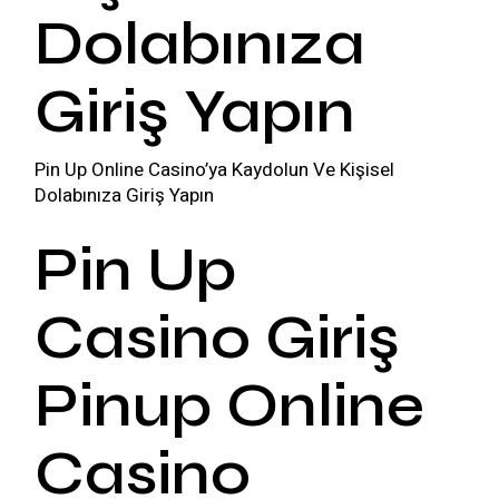
Dolabınıza
Giriş Yapın
Pin Up Online Casino’ya Kaydolun Ve Kişisel
Dolabınıza Giriş Yapın️
Pin Up
Casino Giriş
Pinup Online
Casino