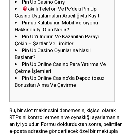
Pin Up Casino Giriş
akıllı Telefon Ve Pc’deki Pin Up
Casino Uygulamaları Aracılığıyla Kayıt
Pin-up Kulübünün Mobil Versiyonu
Hakkında Iyi Olan Nedir?
Pin Up’ı Indirin Ve Kazanılan Parayı
Çekin – Şartlar Ve Limitler
Pin Up Casino Oyunlarına Nasıl
Başlanır?
Pin Up Online Casino Para Yatırma Ve
Çekme İşlemleri
Pin Up Online Casino’da Depozitosuz
Bonusları Alma Ve Çevirme
Bu, bir slot makinesini denemenin, kişisel olarak
RTP’sini kontrol etmenin ve oynaklığı ayarlamanın
en iyi yoludur. Formu doldurduktan sonra, belirtilen
e-posta adresine gönderilecek özel bir mektupla