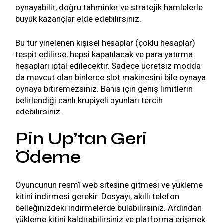
oynayabilir, doğru tahminler ve stratejik hamlelerle
büyük kazançlar elde edebilirsiniz.
Bu tür yinelenen kişisel hesaplar (çoklu hesaplar)
tespit edilirse, hepsi kapatılacak ve para yatırma
hesapları iptal edilecektir. Sadece ücretsiz modda
da mevcut olan binlerce slot makinesini bile oynaya
oynaya bitiremezsiniz. Bahis için geniş limitlerin
belirlendiği canlı krupiyeli oyunları tercih
edebilirsiniz.
Pin Up’tan Geri
Ödeme
Oyuncunun resmî web sitesine gitmesi ve yükleme
kitini indirmesi gerekir. Dosyayı, akıllı telefon
belleğinizdeki indirmelerde bulabilirsiniz. Ardından
yükleme kitini kaldırabilirsiniz ve platforma erişmek