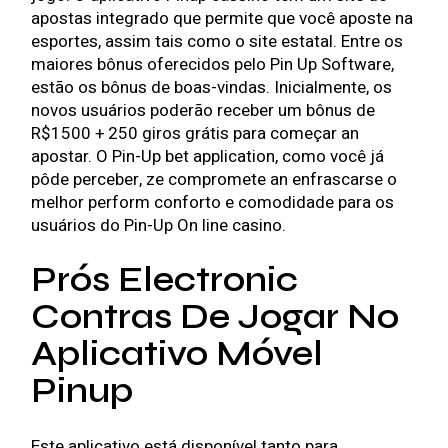
apostas integrado que permite que você aposte na
esportes, assim tais como o site estatal. Entre os
maiores bônus oferecidos pelo Pin Up Software,
estão os bônus de boas-vindas. Inicialmente, os
novos usuários poderão receber um bônus de
R$1500 + 250 giros grátis para começar an
apostar. O Pin-Up bet application, como você já
pôde perceber, ze compromete an enfrascarse o
melhor perform conforto e comodidade para os
usuários do Pin-Up On line casino.
Prós Electronic
Contras De Jogar No
Aplicativo Móvel
Pinup
Este aplicativo está disponível tanto para