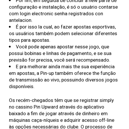
Por fim, em seguida de concluir a new parte de
configuração e instalação, é só o usuário contarse
com login electronic senha registrados con
antelacion.
É por isso la cual, ao fazer apostas esportivas,
os usuários também podem selecionar diferentes
tipos para apostas.
Você pode apenas apostar nesse jogo, que
possui bobinas e linhas de pagamento, e se sua
previsão for precisa, você será recompensado.
E pra melhorar ainda mais the sua experiência
em apostas, a Pin-up também oferece the função
de transmissão ao vivo, possuindo diversos jogos
disponíveis.
Os recém-chegados têm que se registrar simply
no cassino Pin Upward através do aplicativo
baixado a fim de jogar através de dinheiro em
máquinas caça-níqueis e adquirir acesso off-line
às opções necessárias do clube. O processo de