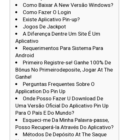
Como Baixar A New Versão Windows?
Como Fazer O Login
Existe Aplicativo Pin-up?
Jogos De Jackpot
A Diferença Dentre Um Site É Um
Aplicativo
Requerimentos Para Sistema Para
Android
Primeiro Registre-se! Ganhe 100% De
Bônus No Primeirodeposite, Jogar At The
Ganhe!
Perguntas Frequentes Sobre O
Application Do Pin Up
Onde Posso Fazer U Download De
Uma Versão Oficial Do Aplicativo Pin Up
Para O País E Do Mundo?
Esqueci-me Da Minha Palavra-passe,
Posso Recuperá-la Através Do Aplicativo?
Métodos De Depósito At The Saque