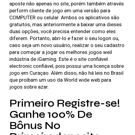
aposte não apenas no site, porém também através
perform cliente de jogo em uma versão para
COMPUTER ou celular. Ambos os aplicativos são
gratuitos, mas anteriormente a baixar uma dieses
duas opções, você precisa entender como eles
diferem. Portanto, abri-lo e fazer o seu logon ou,
caso seja um novo usuário, realizar o seu cadastro
para começar a jogar os melhores jogos weil
indústria de iGaming. Este é o site confiável
electronic confiável, pois possui uma licença sobre
jogo em Curaçao. Além disso, não há leis no Brasil
que proíbam um uso da World wide web para
jogos sobre azar.
Primeiro Registre-se!
Ganhe 100% De
Bônus No