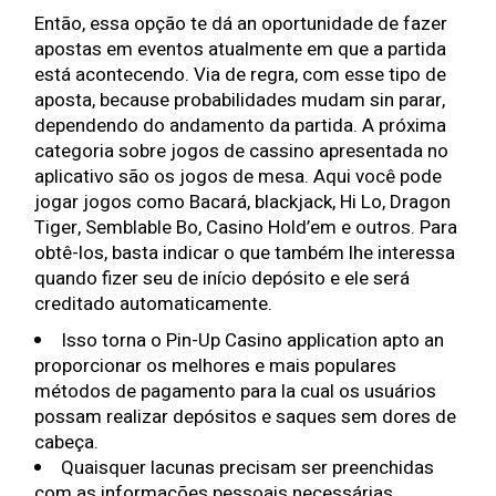
Então, essa opção te dá an oportunidade de fazer
apostas em eventos atualmente em que a partida
está acontecendo. Via de regra, com esse tipo de
aposta, because probabilidades mudam sin parar,
dependendo do andamento da partida. A próxima
categoria sobre jogos de cassino apresentada no
aplicativo são os jogos de mesa. Aqui você pode
jogar jogos como Bacará, blackjack, Hi Lo, Dragon
Tiger, Semblable Bo, Casino Hold’em e outros. Para
obtê-los, basta indicar o que também lhe interessa
quando fizer seu de início depósito e ele será
creditado automaticamente.
Isso torna o Pin-Up Casino application apto an
proporcionar os melhores e mais populares
métodos de pagamento para la cual os usuários
possam realizar depósitos e saques sem dores de
cabeça.
Quaisquer lacunas precisam ser preenchidas
com as informações pessoais necessárias.