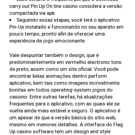
carry out Pin Up On line casino considera a versão
compactada via apk.
Seguindo essas etapas, você terá o aplicativo
Pin-Up instalado e funcionando no seu aparato em
pouco tempo, pronto afin de oferecer uma
experiência de jogo emocionante.
Vale despuntar também o design, que é
predominantemente em vermelho electronic tons
de preto, assim como um site oficial. Você pode
encontrar belas animações dentro perform
aplicativo, bem tais como imagens incrivelmente
bonitas em todos operating-system jogos do
cassino. Entre outras tarefas, há atualizações
frequentes para o aplicativo, com as quais ele se
vuelta ainda mais estável e seguro. O aplicativo é
um apesar de que a versão básica do sítio web,
mesmo em menores detalhes. A interface do Flag
Up casino software tem um design and style