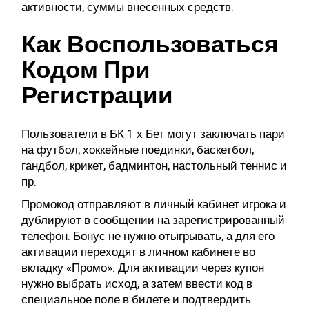
активности, суммы внесенных средств.
Как Воспользоваться
Кодом При
Регистрации
Пользователи в БК 1 х Бет могут заключать пари
на футбол, хоккейные поединки, баскетбол,
гандбол, крикет, бадминтон, настольный теннис и
пр.
Промокод отправляют в личный кабинет игрока и
дублируют в сообщении на зарегистрированный
телефон. Бонус не нужно отыгрывать, а для его
активации переходят в личном кабинете во
вкладку «Промо». Для активации через купон
нужно выбрать исход, а затем ввести код в
специальное поле в билете и подтвердить