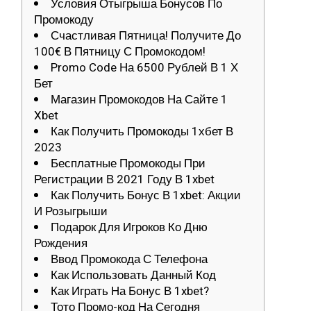
Условия Отыгрыша Бонусов По
Промокоду
Счастливая Пятница! Получите До
100€ В Пятницу С Промокодом!
Promo Code На 6500 Рублей В 1 Х
Бет
Магазин Промокодов На Сайте 1
Xbet
Как Получить Промокоды 1хбет В
2023
Бесплатные Промокоды При
Регистрации В 2021 Году В 1xbet
Как Получить Бонус В 1xbet: Акции
И Розыгрыши
Подарок Для Игроков Ко Дню
Рождения
Ввод Промокода С Телефона
Как Использовать Данный Код
Как Играть На Бонус В 1xbet?
Тото Промо-код На Сегодня