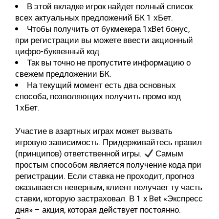
В этой вкладке игрок найдет полный список
всех актуальных предложений БК 1 хБет.
Чтобы получить от букмекера 1xBet бонус,
при регистрации вы можете ввести акционный
цифро-буквенный код.
Так вы точно не пропустите информацию о
свежем предложении БК.
На текущий момент есть два основных
способа, позволяющих получить промо код
1хБет.
Участие в азартных играх может вызвать
игровую зависимость. Придерживайтесь правил
(принципов) ответственной игры.
Самым
простым способом является получение кода при
регистрации. Если ставка не проходит, прогноз
оказывается неверным, клиент получает ту часть
ставки, которую застраховал. В 1 x Bet «Экспресс
дня» – акция, которая действует постоянно.