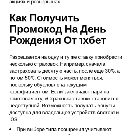
акциях и розыгрышах.
Как Получить
Промокод На День
Рождения От 1хбет
Разрешается на одну и ту же ставку приобрести
несколько страховок. Например, сначала
застраховать десятую часть, после еще 30%, а
потом 50%. Стоимость может меняться,
поскольку обусловлена текущим
коэффициентом. Если заключают пари на
криптовалюту, «Страховка ставок» становится
недоступной. Возможность получать бонусы
доступна для владельцев устройств Android и
iOS.
При выборе типа поощрения учитывают