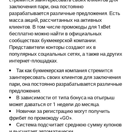
заключения пари, она постоянно
разрабатывается различные предложения. Есть
масса акций, рассчитанных на активных
клиентов. В том числе промокоды для 1xBet
бесплатно можно найти в официальных
сообществах букмекерской компании.
Представители конторы создают их в
популярных социальных сетях, а также на других
интернет-площадках.
Так как букмекерская компания стремится
заинтересовать своих клиентов для заключения
пари, она постоянно разрабатывается различные
предложения.
В зависимости от типа бонуса на отыгрыш
может даваться от 1 недели до месяца.
Новички за регистрацию могут получить
фрибет по промокоду «GO».
Система подсчитает среднюю сумму купонов
и высчитает автоматически.