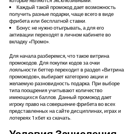
которые являются эксклюзивными.
Каждый такой промокод дает возможность
получить разные подарки, чаще всего в виде
фрибета или бесплатной ставки.
Бонус не нужно отыгрывать, а для его
активации переходят в личном кабинете во
вкладку «Промо».
Для начала разберемся, что такое витрина
промокодов. Для покупки кодов за очки
лояльности беттер переходит в раздел «Витрина
промокодов», выбирает категорию акции и
желаемую разновидность подарка. При выборе
типа поощрения учитывают количество
имеющихся баллов. Данный промокод дает
игроку право на совершение фрибета во всех
представленных на сайте дисциплинах, играх и
лотереях
1хбет кз скачать
.