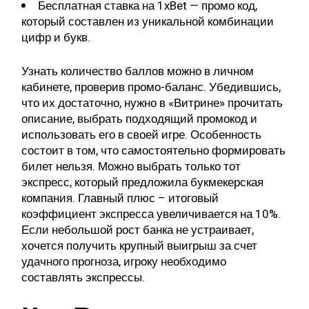
Бесплатная ставка на 1xBet — промо код,
который составлен из уникальной комбинации
цифр и букв.
Узнать количество баллов можно в личном
кабинете, проверив промо-баланс. Убедившись,
что их достаточно, нужно в «Витрине» прочитать
описание, выбрать подходящий промокод и
использовать его в своей игре. Особенность
состоит в том, что самостоятельно формировать
билет нельзя. Можно выбрать только тот
экспресс, который предложила букмекерская
компания. Главный плюс – итоговый
коэффициент экспресса увеличивается на 10%.
Если небольшой рост банка не устраивает,
хочется получить крупный выигрыш за счет
удачного прогноза, игроку необходимо
составлять экспрессы.