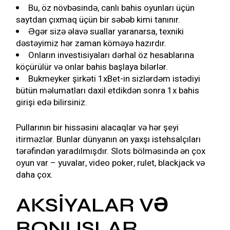
Bu, öz növbəsində, canlı bahis oyunları üçün
saytdan çıxmaq üçün bir səbəb kimi tanınır.
Əgər sizə əlavə suallar yaranarsa, texniki
dəstəyimiz hər zaman köməyə hazırdır.
Onların investisiyaları dərhal öz hesablarına
köçürülür və onlar bahis başlaya bilərlər.
Bukmeyker şirkəti 1xBet-in sizlərdəm istədiyi
bütün məlumatları daxil etdikdən sonra 1x bahis
girişi edə bilirsiniz.
Pullarının bir hissəsini alacaqlar və hər şeyi
itirməzlər. Bunlar dünyanın ən yaxşı istehsalçıları
tərəfindən yaradılmışdır. Slots bölməsində ən çox
oyun var – yuvalar, video poker, rulet, blackjack və
daha çox.
AKSİYALAR VƏ
BONUSLAR