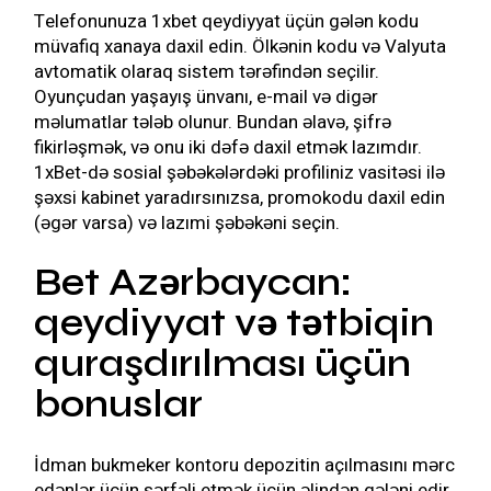
Telefonunuza 1xbet qeydiyyat üçün gələn kodu
müvafiq xanaya daxil edin. Ölkənin kodu və Valyuta
avtomatik olaraq sistem tərəfindən seçilir.
Oyunçudan yaşayış ünvanı, e-mail və digər
məlumatlar tələb olunur. Bundan əlavə, şifrə
fikirləşmək, və onu iki dəfə daxil etmək lazımdır.
1xBet-də sosial şəbəkələrdəki profiliniz vasitəsi ilə
şəxsi kabinet yaradırsınızsa, promokodu daxil edin
(əgər varsa) və lazımi şəbəkəni seçin.
Bet Azərbaycan:
qeydiyyat və tətbiqin
quraşdırılması üçün
bonuslar
İdman bukmeker kontoru depozitin açılmasını mərc
edənlər üçün sərfəli etmək üçün əlindən gələni edir.