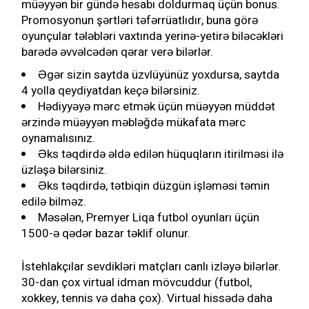
müəyyən bir gündə hesabı doldurmaq üçün bonus.
Promosyonun şərtləri təfərrüatlıdır, buna görə
oyunçular tələbləri vaxtında yerinə-yetirə biləcəkləri
barədə əvvəlcədən qərar verə bilərlər.
Əgər sizin saytda üzvlüyünüz yoxdursa, saytda
4 yolla qeydiyatdan keçə bilərsiniz.
Hədiyyəyə mərc etmək üçün müəyyən müddət
ərzində müəyyən məbləğdə mükafata mərc
oynamalısınız.
Əks təqdirdə əldə edilən hüquqların itirilməsi ilə
üzləşə bilərsiniz.
Əks təqdirdə, tətbiqin düzgün işləməsi təmin
edilə bilməz.
Məsələn, Premyer Liqa futbol oyunları üçün
1500-ə qədər bazar təklif olunur.
İstehlakçılar sevdikləri matçları canlı izləyə bilərlər.
30-dan çox virtual idman mövcuddur (futbol, ​​
xokkey, tennis və daha çox). Virtual hissədə daha