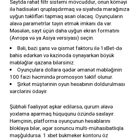
Saytda rahat filtr sistemi mövcuddur, onun köməyi
ilə hadisələri qruplaşdırmaq və siyahıda marağınıza
uyğun təklifləri tapmaq asan olacaq. Oyunçuların
əlavə parametrlər təyin etmək imkanı da var.
Məsələn, sayt üçün daha uyğun ekran formatını
(Avropa və ya Asiya versiyası) seçin.
Bəli, bəzi şans və qismət faktoru ilə 1xBet-də
bahis edərkən və kazinoda oynayarkən böyük
məbləğlər qazana bilərsiniz.
Oyunçulara dollara qədər əmanət məbləğinin
100 faizi həcmində promosyon təklif olunur.
Şirkət müştərinin oyun hesabının doldurulması
xərclərini ödəyir.
Şübhəli fəaliyyət aşkar edilərsə, qurum əlavə
yoxlama aparmaq hüququnu özündə saxlayır.
Həmçinin, platforma oyunçunun hesablarını
bloklaya bilər, əgər sonuncu multi-mühasibatlıqla
məşğuldursa. 1 xbet bukmeker kontoru öz