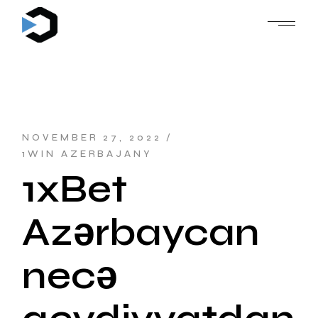
Skip
to
the
content
NOVEMBER 27, 2022
1WIN AZERBAJANY
1xBet
Azərbaycan
necə