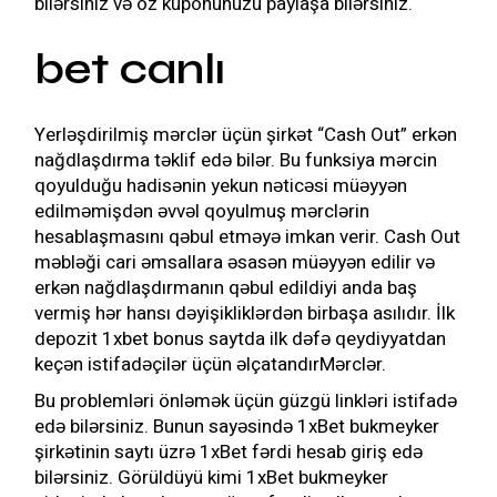
bilərsiniz və öz kuponunuzu paylaşa bilərsiniz.
bet canlı
Yerləşdirilmiş mərclər üçün şirkət “Cash Out” erkən
nağdlaşdırma təklif edə bilər. Bu funksiya mərcin
qoyulduğu hadisənin yekun nəticəsi müəyyən
edilməmişdən əvvəl qoyulmuş mərclərin
hesablaşmasını qəbul etməyə imkan verir. Cash Out
məbləği cari əmsallara əsasən müəyyən edilir və
erkən nağdlaşdırmanın qəbul edildiyi anda baş
vermiş hər hansı dəyişikliklərdən birbaşa asılıdır. İlk
depozit 1xbet bonus saytda ilk dəfə qeydiyyatdan
keçən istifadəçilər üçün əlçatandırMərclər.
Bu problemləri önləmək üçün güzgü linkləri istifadə
edə bilərsiniz. Bunun sayəsində 1xBet bukmeyker
şirkətinin saytı üzrə 1xBet fərdi hesab giriş edə
bilərsiniz. Görüldüyü kimi 1xBet bukmeyker