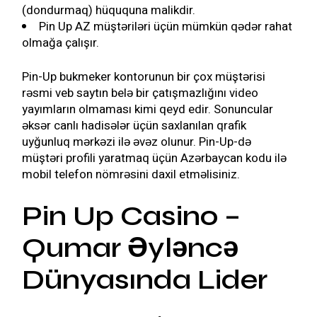
(dondurmaq) hüququna malikdir.
Pin Up AZ müştəriləri üçün mümkün qədər rahat
olmağa çalışır.
Pin-Up bukmeker kontorunun bir çox müştərisi
rəsmi veb saytın belə bir çatışmazlığını video
yayımların olmaması kimi qeyd edir. Sonuncular
əksər canlı hadisələr üçün saxlanılan qrafik
uyğunluq mərkəzi ilə əvəz olunur. Pin-Up-də
müştəri profili yaratmaq üçün Azərbaycan kodu ilə
mobil telefon nömrəsini daxil etməlisiniz.
Pin Up Casino –
Qumar Əyləncə
Dünyasında Lider