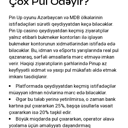
Çox Pul Ödəyir?
Pin Up oyunu Azərbaycan və MDB ölkələrinin
istifadəçiləri sürətli qeydiyyatdan keçə biləcəklər.
Pin Up casino qeydiyyatdan keçmiş ziyarətçilər
yalnız etibarlı bukmeker kontorları ilə işləyən
bukmeker kontorunun xidmətlərindən istifadə edə
biləcəklər. Bu, idman və eSports yarışlarında real pul
qazanaraq, sərfəli əmsallarla mərc etməyə imkan
verir. Həqiqi ziyarətçilərin şərhlərində Pinup az
keyfiyyətli xidmət və yaxşı pul mükafatı əldə etmək
imkanı təsdiqlənir.
Platformada qeydiyyatdan keçmiş istifadəçilər
müəyyən idman növlərinə mərc edə biləcəklər.
Əgər bu tələb yerinə yetirilmirsə, o zaman bank
kartına pul çıxararkən 25%, başqa üsullarla vəsait
çıxararkən isə 20% təşkil edir.
Böyük miqdarda pul çıxararkən, operator əlavə
yoxlama üçün əməliyyatı dayandırmaq