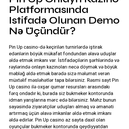
Platformasında
Istifadə Olunan Demo
Nə Üçündür?
Pin Up casino-də keçirilən turnirlərdə iştirak
edənlərin böyük mükafat fondundan əlavə uduşlar
əldə etmək imkanı var. İstifadəçilərin şərhlərində və
rəylərində onlayn kazinoları necə döymək və böyük
məbləğ əldə etmək barədə sizə məlumat verən
müxtəlif məsləhətlər tapa bilərsiniz. Rəsmi sayt Pin
Up casino ilə oxşar qumar resursları arasındakı
fərq ondadır ki, burada siz bukmeker kontorunda
idman yarışlarına mərc edə bilərsiniz. Məhz bunun
sayəsində ziyarətçilər uduşları almaq və əmanəti
artırmaq üçün əlavə imkanlar əldə etmək imkanı
əldə edirlər. Pin Up casino az sayta daxil olan
oyunçular bukmeker kontorunda qeydiyyatdan