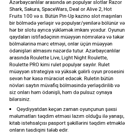
Azərbaycanlılar arasında ən populyar slotlar Razor
Shark, Sakura, SpaceWars, Deal or Alive 2, Hot
Fruits 100 və s. Bütün Pin-Up kazino slot maşınları
bir bölmədə yerləşir və populyar/yenilərə bölünür və
hər bir slotu ayrıca yükləmək imkanı yoxdur. Oyunun
qaydaları istifadəçinin müəyyən nömrələrə və təkər
bölmələrinə mərc etməyi, onlar üçün müəyyən
ödənişləri almasını nəzərdə tutur. Azərbaycanlılar
arasında Roulette Live, Light Night Roulette,
Roulette PRO kimi rulet populyar sayılır. Rulet
müəyyən strategiya və yüksək gəlirli oyun prosesini
sevən hər kəsə müraciət edəcək. Ruletin bütün
növləri saytın müvafiq bölməsində yerləşdirilib və
siz onları həm ödənişli, həm də pulsuz oynaya
bilərsiniz.
Qeydiyyatdan keçən zaman oyunçunun şəxsi
məlumatları təqdim etməsi lazım olduğu ilə yanaşı,
kitab istehsalçısı pasport şəkillərini təqdim etməklə
onların təsdiqini tələb edir.