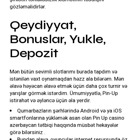
gözləməlidirlər.
Qeydiyyat,
Bonuslar, Yukle,
Depozit
Mən bütün sevimli slotlarımı burada tapdım və
istənilən vaxt oynamaqdan həzz ala bilərəm. Mən
əlavə həyəcan əlavə etmək üçün daha çox turnir və
yarışlar görmək istərdim. Ümumiyyətlə, Pin-Up
istirahət və əyləncə üçün əla yerdir.
Qumarbazların şərhlərində Android və ya iOS
smartfonlarına yükləmək asan olan Pin Up casino
azerbaycan tətbiqi haqqında müsbət hekayələr
görə bilərsiniz .
Bundan əlavə, oyunçular internet resursunda öz