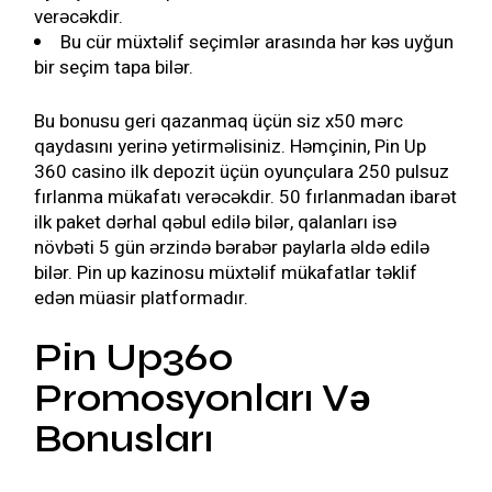
verəcəkdir.
Bu cür müxtəlif seçimlər arasında hər kəs uyğun
bir seçim tapa bilər.
Bu bonusu geri qazanmaq üçün siz x50 mərc
qaydasını yerinə yetirməlisiniz. Həmçinin, Pin Up
360 casino ilk depozit üçün oyunçulara 250 pulsuz
fırlanma mükafatı verəcəkdir. 50 fırlanmadan ibarət
ilk paket dərhal qəbul edilə bilər, qalanları isə
növbəti 5 gün ərzində bərabər paylarla əldə edilə
bilər. Pin up kazinosu müxtəlif mükafatlar təklif
edən müasir platformadır.
Pin Up360
Promosyonları Və
Bonusları