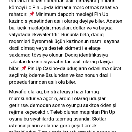
İstifadə olunan qacetdən asılı olmayaraq onların
köməyi ilə Pin Up-da idmana mərc etmək rahat və
rahatdır.
Minimum depozit məbləği Pin Up
kazino siyasətindən asılı olaraq dəyişə bilər. Adətən
bu, kiçik məbləğdir, məsələn, dollar və ya başqa
valyutada ekvivalentdir. Bununla belə, dəqiq
rəqəmləri öyrənmək üçün kazinonun rəsmi saytına
daxil olmaq və ya dəstək xidməti ilə əlaqə
saxlamaq tövsiyə olunur. Dəqiq identifikasiya
tələbləri kazino siyasətindən asılı olaraq dəyişə
bilər.
Pin Up Casino-da uduşların ödənilmə sürəti
seçilmiş ödəmə üsulundan və kazinonun daxili
prosedurlarından asılı ola bilər.
Müvafiq olaraq, bir strategiya hazırlamaq
mümkündür və əgər o, ardıcıl olaraq uduşlar
gətirirsə, demodan sonra oyunçu sakitcə ödənişli
rejimə keçəcəkdir. Tələb olunan maşınları Pin Up
oyunu bu siyahılarda tapmaq asandır. Slotları
istehsalçıların adlarına görə çeşidləmək