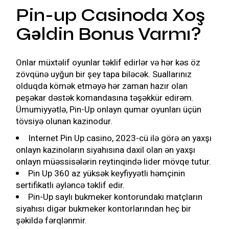
Pin-up Casinoda Xoş
Gəldin Bonus Varmı?
Onlar müxtəlif oyunlar təklif edirlər və hər kəs öz
zövqünə uyğun bir şey tapa biləcək. Suallarınız
olduqda kömək etməyə hər zaman hazır olan
peşəkar dəstək komandasına təşəkkür edirəm.
Ümumiyyətlə, Pin-Up onlayn qumar oyunları üçün
tövsiyə olunan kazinodur.
Internet Pin Up casino, 2023-cü ilə görə ən yaxşı
onlayn kazinoların siyahısına daxil olan ən yaxşı
onlayn müəssisələrin reytinqində lider mövqe tutur.
Pin Up 360 az yüksək keyfiyyətli həmçinin
sertifikatlı əyləncə təklif edir.
Pin-Up saylı bukmeker kontorundakı matçların
siyahısı digər bukmeker kontorlarından heç bir
şəkildə fərqlənmir.