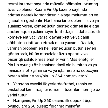
rəsmi internet saytında müvafiq bölmələri oxumaq
tövsiyə olunur. Rəsmi Pin Up kazino saytında
adətən dəstək komandasının əlaqə məlumatları və
iş saatları göstərilir. Hər hansı bir probleminiz və ya
sualınız varsa, kömək üçün dəstək xidməti ilə əlaqə
saxlamaqdan çəkinməyin. İstifadəçinin daha sürətli
köməyə ehtiyacı varsa, qaynar xətt və ya canlı
söhbətdən istifadə etmək daha yaxşıdır. Dəstək,
yaranan problemləri həll etmək üçün bütün səyləri
göstərərək, bütün məsələlər üzrə operativ və
bacarıqlı şəkildə məsləhətlər verir. Məsləhətçilər
Pin Up oyunçu öz hesabına daxil ola bilmirsə və ya
hansısa slot açılmırsa və ya işləmirsə nə edəcəyini
öyrənə bilər
https://pin-up-364.com/aviator/
.
Yarışdan əvvəlki ilk yerlərdə futbol, tennis və
basketbol kimi məşhur idman intizamları həmişə öz
yerini tutur.
Həmçinin, Pin Up 360 casino ilk depozit üçün
oyunçulara 250 pulsuz fırlanma mükafatı