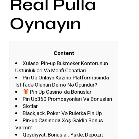
Real Pulla
Oynayın
Content
Xülasə: Pin-up Bukmeker Kontorunun
Üstünlükləri Və Mənfi Cəhətləri
Pin Up Onlayn Kazino Platformasında
Istifadə Olunan Demo Nə Üçündür?
Pin Up Casino-da Bonuslar
Pin Up360 Promosyonları Və Bonusları
Slotlar
Blackjack, Poker Və Ruletka Pin Up
Pin-up Casinoda Xoş Gəldin Bonus
Varmı?
Qeydiyyat, Bonuslar, Yukle, Depozit