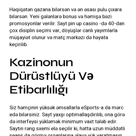
Həqiqətən qazana bilərsən və ən əsası pulu çıxara
bilərsən. Yeni gələnlərə bonus və həmişə bəzi
promosyonlar verilir. Sayt pin up casino -də 40-dan
çox disiplin seçimi var, döyüşlər canlı yayımlarla
müşayiət olunur və matç mərkəzi də həyata
keçirilib.
Kazinonun
Dürüstlüyü Və
Etibarlılığı
Siz həmçinin yüksək əmsallarla eSports-a da mərc
edə bilərsiniz. Sayt yaxşı optimallaşdırılıb, ona görə
də interfeysi yükləmək minimum vaxt tələb edir.
Saytın rəng sxemi elə seçilir ki, hətta uzun müddətli
seans da görmə orqanlarına əlavə yük yaratmasın.