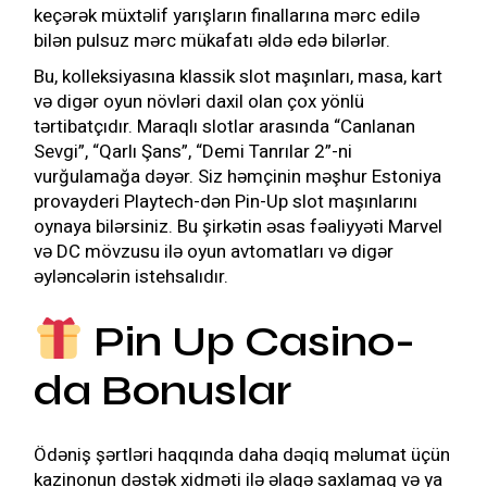
keçərək müxtəlif yarışların finallarına mərc edilə
bilən pulsuz mərc mükafatı əldə edə bilərlər.
Bu, kolleksiyasına klassik slot maşınları, masa, kart
və digər oyun növləri daxil olan çox yönlü
tərtibatçıdır. Maraqlı slotlar arasında “Canlanan
Sevgi”, “Qarlı Şans”, “Demi Tanrılar 2”-ni
vurğulamağa dəyər. Siz həmçinin məşhur Estoniya
provayderi Playtech-dən Pin-Up slot maşınlarını
oynaya bilərsiniz. Bu şirkətin əsas fəaliyyəti Marvel
və DC mövzusu ilə oyun avtomatları və digər
əyləncələrin istehsalıdır.
Pin Up Casino-
da Bonuslar
Ödəniş şərtləri haqqında daha dəqiq məlumat üçün
kazinonun dəstək xidməti ilə əlaqə saxlamaq və ya