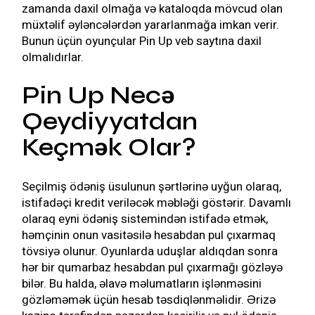
zamanda daxil olmağa və kataloqda mövcud olan
müxtəlif əyləncələrdən yararlanmağa imkan verir.
Bunun üçün oyunçular Pin Up veb saytına daxil
olmalıdırlar.
Pin Up Necə
Qeydiyyatdan
Keçmək Olar?
Seçilmiş ödəniş üsulunun şərtlərinə uyğun olaraq,
istifadəçi kredit veriləcək məbləği göstərir. Davamlı
olaraq eyni ödəniş sistemindən istifadə etmək,
həmçinin onun vasitəsilə hesabdan pul çıxarmaq
tövsiyə olunur. Oyunlarda uduşlar aldıqdan sonra
hər bir qumarbaz hesabdan pul çıxarmağı gözləyə
bilər. Bu halda, əlavə məlumatların işlənməsini
gözləməmək üçün hesab təsdiqlənməlidir. Ərizə