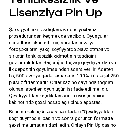
Lisenziya Pin Up
Şəxsiyyətinizi təsdiqləmək üçün yoxlama
prosedurundan keçmək də vacibdir. Oyunçular
sənədlərin skan edilmiş surətlərini və ya
fotoşəkillərini yaxşı keyfiyyətdə əlavə etməli və
şirkətin təhlükəsizlik xidmətinin təsdiqini
gözləməlidirlər. Başlanğıc təşviqi qeydiyyatdan və
ilk depozitin qoyulmasından sonra verilir. Adətən
bu, 500 avroya qədər əmanətin 100%-i üstəgəl 250
pulsuz fırlanmadır. Onlar kazino saytında təqdim
olunan istənilən oyun üçün istifadə edilməlidir.
Qeydiyyatdan keçdikdən sonra oyunçu şəxsi
kabinetində şəxsi hesab açır
pinup apostas
.
Bunu etmək üçün əsas səhifədəki “Qeydiyyatdan
keç” düyməsini basın və sonra görünən formada
şəxsi məlumatları daxil edin. Onlayn Pin Up casino