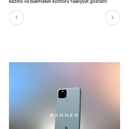
kazino və bukmeker kontoru fəaliyyət göstərir.