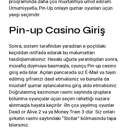
proqramında daha çox müxtəlifliyə ümid edirəm.
Ümumiyyətlə, Pin-Up onlayn qumar oyunları üçün
yaxşı seçimdir.
Pin-up Casino Giriş
Sonra, sistem tərəfindən yaradılan e-poçtdakı
keçiddən istifadə edərək bu məlumatları
təsdiqləməlisiniz. Hesabı uğurla yaratdıqdan sonra,
müvafiq düyməyə basmaqla, oyunçu Pin-up casino
giriş edə bilər. Açılan pəncərədə siz E-Mail və təyin
edilmiş şifrənizi daxil etməlisiniz və bununla da
müxtəlif qumar əyləncələrinə giriş əldə etməlisiniz.
Doğrulanmış kazinonun rəsmi saytında qruplara
bölünmə oyunçular üçün seçim rahatlığı nəzərə
alınmaqla həyata keçirilir. Ən çox yayılmış oyunlar
Dead or Alive 2 və ya Money Train 3-dür. Siz onları
şirkətin rəsmi saytındakı “Slotlar” bölməsində tapa
bilərsiniz.