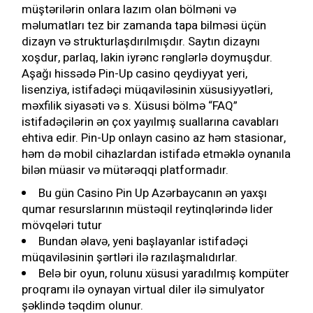
müştərilərin onlara lazım olan bölməni və
məlumatları tez bir zamanda tapa bilməsi üçün
dizayn və strukturlaşdırılmışdır. Saytın dizaynı
xoşdur, parlaq, lakin iyrənc rənglərlə doymuşdur.
Aşağı hissədə Pin-Up casino qeydiyyat yeri,
lisenziya, istifadəçi müqaviləsinin xüsusiyyətləri,
məxfilik siyasəti və s. Xüsusi bölmə “FAQ”
istifadəçilərin ən çox yayılmış suallarına cavabları
ehtiva edir. Pin-Up onlayn casino az həm stasionar,
həm də mobil cihazlardan istifadə etməklə oynanıla
bilən müasir və mütərəqqi platformadır.
Bu gün Casino Pin Up Azərbaycanın ən yaxşı
qumar resurslarının müstəqil reytinqlərində lider
mövqeləri tutur
Bundan əlavə, yeni başlayanlar istifadəçi
müqaviləsinin şərtləri ilə razılaşmalıdırlar.
Belə bir oyun, rolunu xüsusi yaradılmış kompüter
proqramı ilə oynayan virtual diler ilə simulyator
şəklində təqdim olunur.