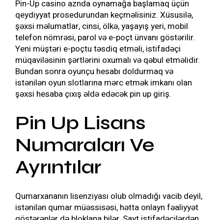
Pin-Up casino aznda oynamağa başlamaq üçün
qeydiyyat prosedurundan keçməlisiniz. Xüsusilə,
şəxsi məlumatlar, cinsi, ölkə, yaşayış yeri, mobil
telefon nömrəsi, parol və e-poçt ünvanı göstərilir.
Yeni müştəri e-poçtu təsdiq etməli, istifadəçi
müqaviləsinin şərtlərini oxumalı və qəbul etməlidir.
Bundan sonra oyunçu hesabı doldurmaq və
istənilən oyun slotlarına mərc etmək imkanı olan
şəxsi hesaba çıxış əldə edəcək
pin up giriş
.
Pin Up Lisans
Numaraları Ve
Ayrıntılar
Qumarxananın lisenziyası olub olmadığı vacib deyil,
istənilən qumar müəssisəsi, hətta onlayn fəaliyyət
göstərənlər də bloklana bilər. Sayt istifadəçilərdən