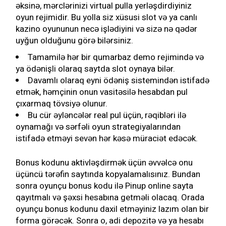
əksinə, mərclərinizi virtual pulla yerləşdirdiyiniz
oyun rejimidir. Bu yolla siz xüsusi slot və ya canlı
kazino oyununun necə işlədiyini və sizə nə qədər
uyğun olduğunu görə bilərsiniz.
Tamamilə hər bir qumarbaz demo rejimində və
ya ödənişli olaraq saytda slot oynaya bilər.
Davamlı olaraq eyni ödəniş sistemindən istifadə
etmək, həmçinin onun vasitəsilə hesabdan pul
çıxarmaq tövsiyə olunur.
Bu cür əyləncələr real pul üçün, rəqibləri ilə
oynamağı və sərfəli oyun strategiyalarından
istifadə etməyi sevən hər kəsə müraciət edəcək.
Bonus kodunu aktivləşdirmək üçün əvvəlcə onu
üçüncü tərəfin saytında kopyalamalısınız. Bundan
sonra oyunçu bonus kodu ilə Pinup online sayta
qayıtmalı və şəxsi hesabına getməli olacaq. Orada
oyunçu bonus kodunu daxil etməyiniz lazım olan bir
forma görəcək. Sonra o, adi depozitə və ya hesabı