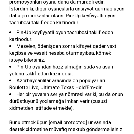
promosyonları oyunu daha da maraqlı edir.
İstərdim ki, digər oyunçularla ünsiyyət qurmaq üçün
daha çox imkanlar olsun. Pin-Up keyfiyyətli oyun
təcrübəsi təklif edən kazinodur.
Pin-Up keyfiyyətli oyun təcrübəsi təklif edən
kazinodur.
Məsələn, ödənişdən sonra kifayət qədər vaxt
keçibsə və vəsait hesaba oturmayıbsa, kömək
istəyə bilərsiniz.
Pin-Up oyundan həzz almağın sadə və asan
yolunu təklif edən kazinodur.
Azərbaycanlılar arasında ən populyarları
Roulette Live, Ultimate Texas Hold’Em-dir.
Hər bir yuvanın seriya nömrəsi var ki, bu da onun
dürüstlüyünü yoxlamağa imkan verir (xüsusi
xidmətdən istifadə etməklə).
Bunu etmək üçün [email protected] ünvanında
dəstək xidmətinə müvafiq məktub göndərməlisiniz.