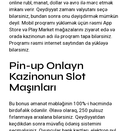
online rubl, manat, dollar və avro ilə mərc etmək
imkanı verir. Qeydiyyat zamanı valyutanı seçə
bilərsiniz, bundan sonra onu dəyişdirmək mümkün
deyil. Mobil proqramı yükləmək üçün rəsmi App
Store və Play Market mağazalarını ziyarət edə və
orada kazinonun adı ilə proqram tapa bilərsiniz.
Proqramı rəsmi internet saytından da yükləyə
bilərsiniz.
Pin-up Onlayn
Kazinonun Slot
Maşınları
Bu bonus əmanət məbləğinin 100%-i həcmində
birdəfəlik ödənilir. Əlavə olaraq, 250 pulsuz
fırlanmaya arxalana bilərsiniz. Qeydiyyatdan
keçdikdən sonra müvafiq ödəniş sistemini
seçməlisiniz. Oyunçular bank kartları, elektron pul