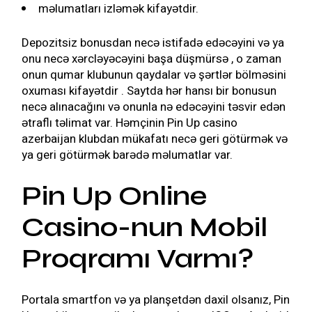
məlumatları izləmək kifayətdir.
Depozitsiz bonusdan necə istifadə edəcəyini və ya
onu necə xərcləyəcəyini başa düşmürsə , o zaman
onun qumar klubunun qaydalar və şərtlər bölməsini
oxuması kifayətdir . Saytda hər hansı bir bonusun
necə alınacağını və onunla nə edəcəyini təsvir edən
ətraflı təlimat var. Həmçinin Pin Up casino
azerbaijan klubdan mükafatı necə geri götürmək və
ya geri götürmək barədə məlumatlar var.
Pin Up Online
Casino-nun Mobil
Proqramı Varmı?
Portala smartfon və ya planşetdən daxil olsanız, Pin