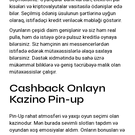
kisələri və kriptovalyutalar vasitəsilə ödənişlər edə
bilər. Seçilmiş ödəniş üsulunun şərtlərinə uyğun
olaraq, istifadəçi kredit veriləcək məbləği göstərir.
Oyunların çeşidi daim genişlənir və siz həm real
pulla, həm də istəyə görə pulsuz kreditlə oynaya
bilərsiniz. Siz həmçinin ani messencerlərdən
istifadə edərək mütəxəssislərlə əlaqə saxlaya
bilərsiniz. Dəstək xidmətində bu sahə üzrə
mükəmməl biliklərə və geniş təcrübəyə malik olan
mütəxəssislər çalışır.
Cashback Onlayn
Kazino Pin-up
Pin-Up rahat atmosferi və yaxşı oyun seçimi olan
kazinodur. Mən burada sevimli slotları tapdım və
oyundan xoş emosiyalar aldım. Onların bonusları və