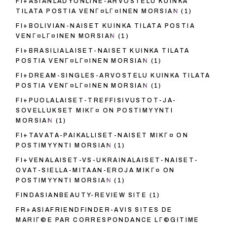
FI+ASIANLADYONLINE-ARVOSTELU KUINKA
TILATA POSTIA VENГ¤LГ¤INEN MORSIAN
(1)
FI+BOLIVIAN-NAISET KUINKA TILATA POSTIA
VENГ¤LГ¤INEN MORSIAN
(1)
FI+BRASILIALAISET-NAISET KUINKA TILATA
POSTIA VENГ¤LГ¤INEN MORSIAN
(1)
FI+DREAM-SINGLES-ARVOSTELU KUINKA TILATA
POSTIA VENГ¤LГ¤INEN MORSIAN
(1)
FI+PUOLALAISET-TREFFISIVUSTOT-JA-
SOVELLUKSET MIKГ¤ ON POSTIMYYNTI
MORSIAN
(1)
FI+TAVATA-PAIKALLISET-NAISET MIKГ¤ ON
POSTIMYYNTI MORSIAN
(1)
FI+VENALAISET-VS-UKRAINALAISET-NAISET-
OVAT-SIELLA-MITAAN-EROJA MIKГ¤ ON
POSTIMYYNTI MORSIAN
(1)
FINDASIANBEAUTY-REVIEW SITE
(1)
FR+ASIAFRIENDFINDER-AVIS SITES DE
MARIГ©E PAR CORRESPONDANCE LГ©GITIME