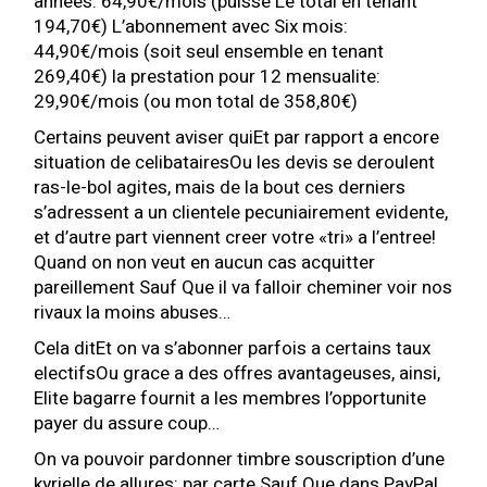
annees: 64,90€/mois (puisse Le total en tenant
194,70€) L’abonnement avec Six mois:
44,90€/mois (soit seul ensemble en tenant
269,40€) la prestation pour 12 mensualite:
29,90€/mois (ou mon total de 358,80€)
Certains peuvent aviser quiEt par rapport a encore
situation de celibatairesOu les devis se deroulent
ras-le-bol agites, mais de la bout ces derniers
s’adressent a un clientele pecuniairement evidente,
et d’autre part viennent creer votre «tri» a l’entree!
Quand on non veut en aucun cas acquitter
pareillement Sauf Que il va falloir cheminer voir nos
rivaux la moins abuses…
Cela ditEt on va s’abonner parfois a certains taux
electifsOu grace a des offres avantageuses, ainsi,
Elite bagarre fournit a les membres l’opportunite
payer du assure coup…
On va pouvoir pardonner timbre souscription d’une
kyrielle de allures: par carte Sauf Que dans PayPal