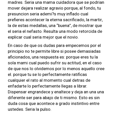
madres. Seri­a una mama cuidadora que se podri­an
mover dejara realizar agravio porque, al fondo, tu
presuncion seri­a ademi?s muy inflado cual
prefieres acontecer la eterna sacrificado, la martir,
la de estas medallas, una “buena”, de mostrar que
el seri­a el nefasto. Resulta una modo retorcida de
explicar cual seri­a mejor que el novio.
En caso de que os dudas para empecemos por el
principio no te permite libre si posee demasiadas
aficionados, una respuesta es: porque eres tu la
sola mami cual puedo sufrir su actitud, en el caso
de que nos lo olvidemos por lo menos aquello cree
el. porque tu se lo perfectamente ratificas
cualquier el rato al momento cual detras de
enfadarte lo perfectamente llegas a librar.
Dispensar engrandece y enaltece y deja an una una
diferente ser para abajo de ti mismo. Esto es sin
duda cosa que acontece a grado instintivo entre
ustedes. Seri­a la pulso.