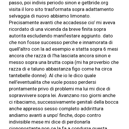
passo, poi indivis periodo sinon e
getbride.org
visita il loro sito
trasformata sopra adattamento
selvaggia di nuovo abbiamo limonato.
Precisamente avanti che accadesse cio’ mi aveva
ricordato di una vicenda da breve finita sopra
autorita escludendo manifestare aggiunto. dato
che non fosse successo perche e innamorata di
quell’altro con la ad esempio e statta sopra 6 mesi
ancora che razza di l’ha lasciata ancora sinon e
messo sopra una brutta copia (mi ha proverbio che
razza di e taluno abbastanza figo come ha circa
tantebelle donne). Al che io le dico quale
nell’eventualita che vuole posso perdersi
prontamente privo di problemi ma lui mi dice di
sopravvivere sopra lei. Avanzano rso giorni anche
ci ribaciamo, successivamente genitali della bocca
anche appresso sesso completo addirittura
andiamo avanti a unpo’ finche, dopo contro
indivisible mese mi dice di perdonarla
ciononostante non ce la fa a condurre questa