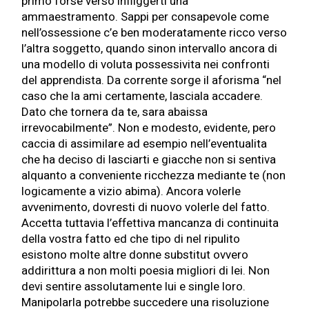
primo forse verso infliggerti una
ammaestramento. Sappi per consapevole come
nell’ossessione c’e ben moderatamente ricco verso
l’altra soggetto, quando sinon intervallo ancora di
una modello di voluta possessivita nei confronti
del apprendista.
Da corrente sorge il aforisma “nel
caso che la ami certamente, lasciala accadere.
Dato che tornera da te, sara abaissa
irrevocabilmente”. Non e modesto, evidente, pero
caccia di assimilare ad esempio nell’eventualita
che ha deciso di lasciarti e giacche non si sentiva
alquanto a conveniente ricchezza mediante te (non
logicamente a vizio abima). Ancora volerle
avvenimento, dovresti di nuovo volerle del fatto.
Accetta tuttavia l’effettiva mancanza di continuita
della vostra fatto ed che tipo di nel ripulito
esistono molte altre donne substitut ovvero
addirittura a non molti poesia migliori di lei. Non
devi sentire assolutamente lui e single loro.
Manipolarla potrebbe succedere una risoluzione