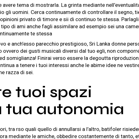
e avere tema di mostrarla. La grinta mediante nell’eventualit
o gli uomini. Cerca continuamente di controllare il segno, tie
pinioni privato di timore e sii di continuo te stessa. Parlagli
che tipo di ami anche fagli assimilare ad esempio sei una came
continuamente te stessa
uovo e anch’esso parecchio prestigioso,
Sri Lanka donne pers
ovvero dei gusti musicali diversi dal tuo egli, non comporr
ed somiglianza! Finirai verso essere la degoutta riproduzio
ntinua a tenere i tuoi interessi anche le abime idee ne vestir
e razza di sei.
e tuoi spazi
la tua autonomia
 tra rso quali quello di annullarsi a l’altro, batifoler risiede
cora mediante le amiche, obbedire costantemente di tanto, e