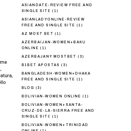
ASIANDATE-REVIEW FREE AND
SINGLE SITE
(1)
ASIANLADYONLINE-REVIEW
FREE AND SINGLE SITE
(1)
AZ MOST BET
(1)
AZERBAIJAN-WOMEN+BAKU
ONLINE
(1)
AZERBAJANY MOSTBET
(3)
come
B1BET APOSTAS
(3)
,
BANGLADESH-WOMEN+DHAKA
atura,
FREE AND SINGLE SITE
(1)
llo
BLOG
(3)
BOLIVIAN-WOMEN ONLINE
(1)
BOLIVIAN-WOMEN+SANTA-
CRUZ-DE-LA-SIERRA FREE AND
SINGLE SITE
(1)
BOLIVIAN-WOMEN+TRINIDAD
ONLINE
(1)