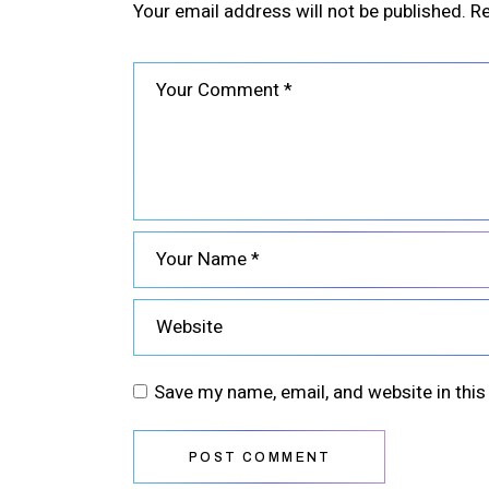
Your email address will not be published.
Re
Save my name, email, and website in this
POST COMMENT