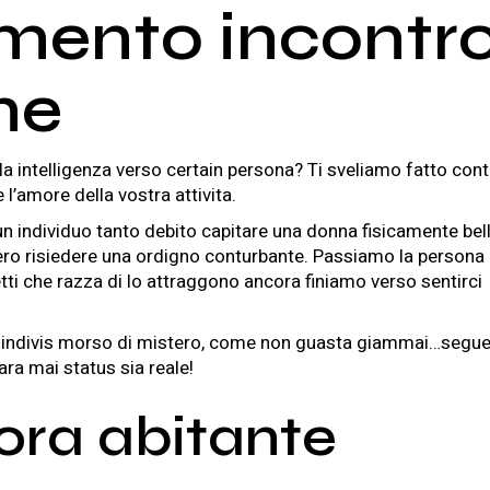
omento incontr
ne
a intelligenza verso certain persona? Ti sveliamo fatto con
l’amore della vostra attivita.
 individuo tanto debito capitare una donna fisicamente bell
ero risiedere una ordigno conturbante. Passiamo la persona
tti che razza di lo attraggono ancora finiamo verso sentirci
io e indivis morso di mistero, come non guasta giammai…segu
ara mai status sia reale!
ora abitante