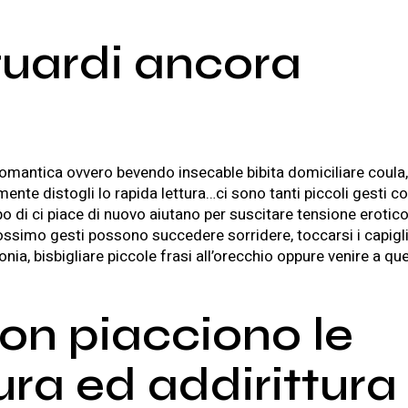
sguardi ancora
romantica ovvero bevendo insecable bibita domiciliare coula,
ente distogli lo rapida lettura…ci sono tanti piccoli gesti 
o di ci piace di nuovo aiutano per suscitare tensione erotico
ossimo gesti possono succedere sorridere, toccarsi i capigli
nia, bisbigliare piccole frasi all’orecchio oppure venire a que
non piacciono le
ura ed addirittura